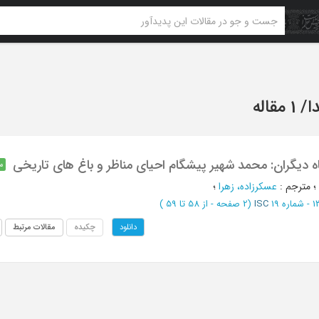
ا
/
1 مقاله
ه دیگران: محمد شهیر پیشگام احیای مناظر و باغ های تاریخی
م
؛
مترجم
:
عسکرزاده، زهرا
؛
ISC
(‎2 صفحه -
از 58 تا 59
)
چکیده
مقالات مرتبط
دانلود