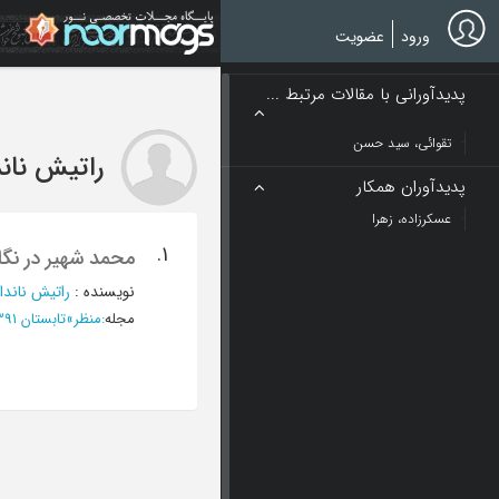
Ski
t
ورود
عضویت
mai
conten
پدیدآورانی با مقالات مرتبط ...
تقوائی، سید حسن
راتیش ناند
پدیدآوران همکار
عسکرزاده، زهرا
1.
محمد شهیر در نگا
نویسنده
:
راتیش ناندا
مجله
:
منظر
»
تابستان 1391 - شماره 19