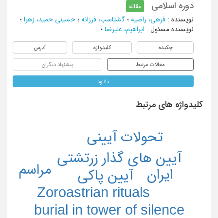
دوره اسلامی‌
مقاله
نویسنده
:
فرهی، راضیه
؛
گشتاسب، فرزانه
؛
حسینی حمید، زهرا
؛
نویسنده مسئول
:
ابراهیم، علیرضا
؛
چکیده
کلیدواژه
آدرس
مقالات مرتبط
پیشنهاد دیگران
دانلود
کلیدواژه های مرتبط
تحولات آیینی
آیین های گذار زرتشتی
مراسم
ایران
آیین پاکی
Zoroastrian rituals
burial in tower of silence