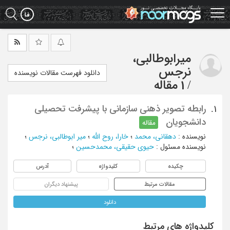
Ski
t
mai
conten
میرابوطالبی،
نرجس
دانلود فهرست مقالات نویسنده
/
1 مقاله
رابطه تصویر ذهنی سازمانی با پیشرفت تحصیلی
1.
دانشجویان
مقاله
نویسنده
:
دهقانی، محمد
؛
خارا، روح الله
؛
میر ابوطالبی، نرجس
؛
نویسنده مسئول
:
حیوی حقیقی، محمدحسین
؛
چکیده
کلیدواژه
آدرس
مقالات مرتبط
پیشنهاد دیگران
دانلود
کلیدواژه های مرتبط