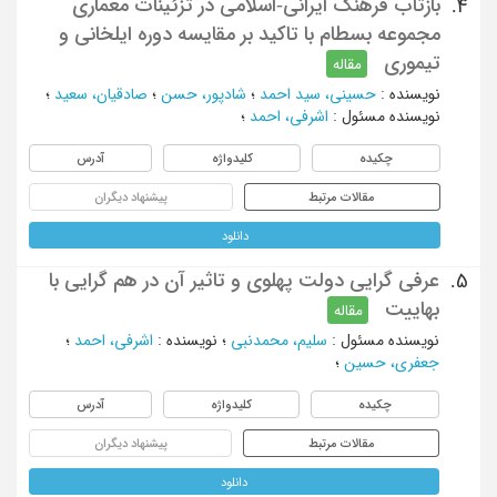
بازتاب فرهنگ ایرانی-اسلامی در تزئینات معماری
4.
مجموعه بسطام با تاکید بر مقایسه دوره ایلخانی و
تیموری
مقاله
نویسنده
:
حسینی، سید احمد
؛
شادپور، حسن
؛
صادقیان، سعید
؛
نویسنده مسئول
:
اشرفی، احمد
؛
چکیده
کلیدواژه
آدرس
مقالات مرتبط
پیشنهاد دیگران
دانلود
عرفی گرایی دولت پهلوی و تاثیر آن در هم گرایی با
5.
بهاییت
مقاله
نویسنده مسئول
:
سلیم، محمدنبی
؛
نویسنده
:
اشرفی، احمد
؛
جعفری، حسین
؛
چکیده
کلیدواژه
آدرس
مقالات مرتبط
پیشنهاد دیگران
دانلود