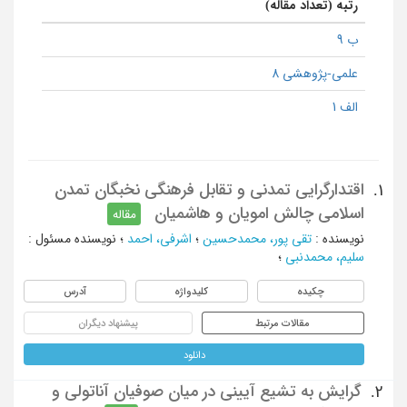
رتبه (تعداد مقاله)
ب 9
علمی-پژوهشی 8
الف 1
اقتدارگرایی تمدنی و تقابل فرهنگی نخبگان تمدن
1.
اسلامی چالش امویان و هاشمیان
مقاله
نویسنده
:
تقی پور، محمدحسین
؛
اشرفی، احمد
؛
نویسنده مسئول
:
سلیم، محمدنبی
؛
چکیده
کلیدواژه
آدرس
مقالات مرتبط
پیشنهاد دیگران
دانلود
گرایش به تشیع آیینی در میان صوفیان آناتولی و
2.