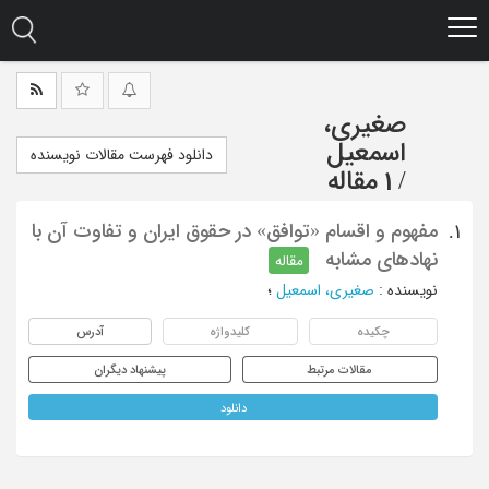
Ski
t
mai
conten
صغیری،
اسمعیل
دانلود فهرست مقالات نویسنده
/
1 مقاله
مفهوم و اقسام «توافق» در حقوق ایران و تفاوت آن با
1.
نهادهای مشابه
مقاله
نویسنده
:
صغیری، اسمعیل
؛
چکیده
کلیدواژه
آدرس
مقالات مرتبط
پیشنهاد دیگران
دانلود