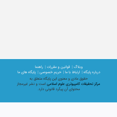
وبلاگ |
قوانین و مقررات |
راهنما
درباره پایگاه |
ارتباط با ما |
حریم خصوصی |
پایگاه های ما
حقوق مادی و معنوی اين پايگاه متعلق به
مرکز تحقیقات کامپیوتری علوم اسلامی
است و نشر غیرمجاز
محتوای آن پیگرد قانونی دارد.