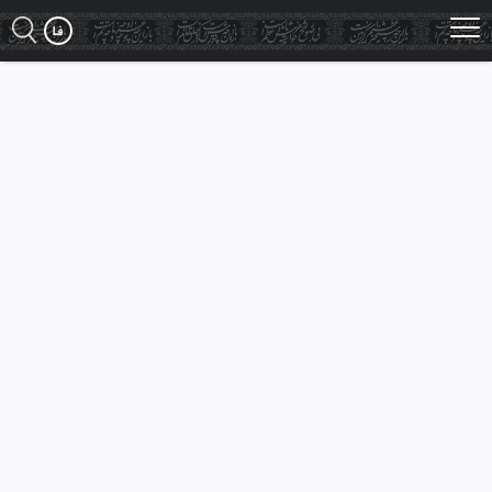
Ski
t
mai
conten