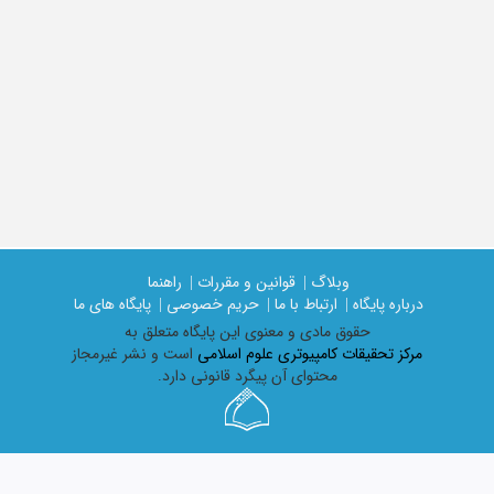
وبلاگ |
قوانین و مقررات |
راهنما
درباره پایگاه |
ارتباط با ما |
حریم خصوصی |
پایگاه های ما
حقوق مادی و معنوی اين پايگاه متعلق به
مرکز تحقیقات کامپیوتری علوم اسلامی
است و نشر غیرمجاز
محتوای آن پیگرد قانونی دارد.