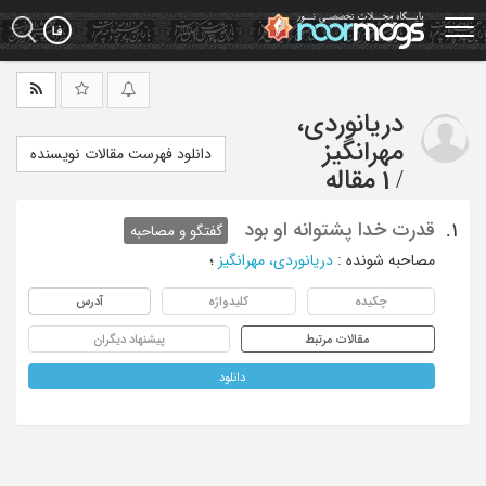
Ski
t
mai
conten
دریانوردی،
مهرانگیز
دانلود فهرست مقالات نویسنده
/
1 مقاله
قدرت خدا پشتوانه او بود
1.
گفتگو و مصاحبه
مصاحبه شونده
:
دریانوردی، مهرانگیز
؛
چکیده
کلیدواژه
آدرس
مقالات مرتبط
پیشنهاد دیگران
دانلود