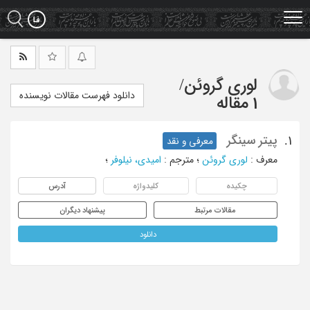
Ski
t
mai
conten
لوری گروئن
/
دانلود فهرست مقالات نویسنده
1 مقاله
پیتر سینگر
1.
معرفی و نقد
معرف
:
لوری گروئن
؛
مترجم
:
امیدی، نیلوفر
؛
چکیده
کلیدواژه
آدرس
مقالات مرتبط
پیشنهاد دیگران
دانلود