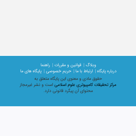
وبلاگ |
قوانین و مقررات |
راهنما
درباره پایگاه |
ارتباط با ما |
حریم خصوصی |
پایگاه های ما
حقوق مادی و معنوی اين پايگاه متعلق به
مرکز تحقیقات کامپیوتری علوم اسلامی
است و نشر غیرمجاز
محتوای آن پیگرد قانونی دارد.