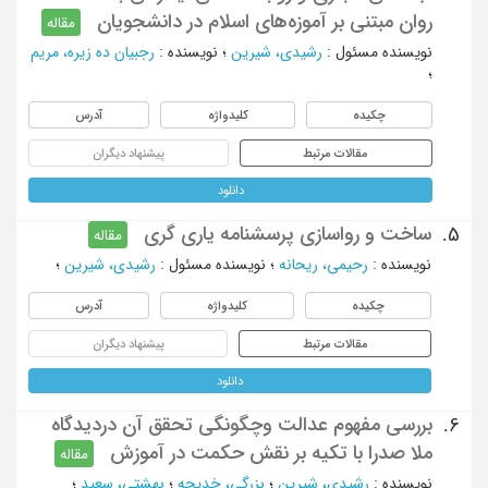
روان مبتنی بر آموزه‌های اسلام در دانشجویان
مقاله
نویسنده مسئول
:
رشیدی، شیرین
؛
نویسنده
:
رجبیان ده زیره، مریم
؛
چکیده
کلیدواژه
آدرس
مقالات مرتبط
پیشنهاد دیگران
دانلود
ساخت و رواسازی پرسشنامه یاری گری
5.
مقاله
نویسنده
:
رحیمی، ریحانه
؛
نویسنده مسئول
:
رشیدی، شیرین
؛
چکیده
کلیدواژه
آدرس
مقالات مرتبط
پیشنهاد دیگران
دانلود
بررسی مفهوم عدالت وچگونگی تحقق آن دردیدگاه
6.
ملا صدرا با تکیه بر نقش حکمت در آموزش
مقاله
نویسنده
:
رشیدی، شیرین
؛
بزرگی، خدیجه
؛
بهشتی، سعید
؛