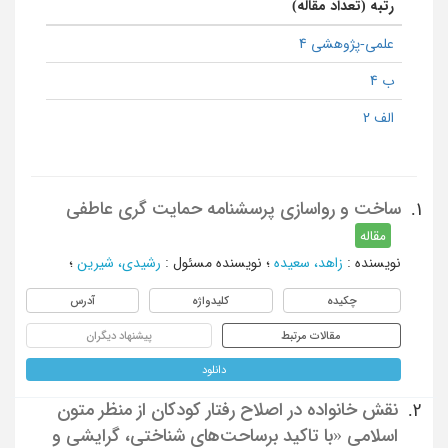
رتبه (تعداد مقاله)
علمی-پژوهشی 4
ب 4
الف 2
ساخت و رواسازی پرسشنامه حمایت گری عاطفی
1.
مقاله
نویسنده
:
زاهد، سعیده
؛
نویسنده مسئول
:
رشیدی، شیرین
؛
چکیده
کلیدواژه
آدرس
مقالات مرتبط
پیشنهاد دیگران
دانلود
نقش خانواده در اصلاح رفتار کودکان از منظر متون
2.
اسلامی «با تاکید برساحت‌های شناختی، گرایشی و