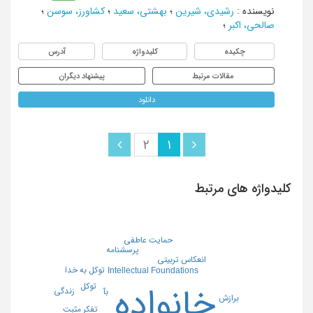
نویسنده
:
رشیدی، شیرین
؛
بهشتی، سعید
؛
کشاورز، سوسن
؛
صالحی، اکبر
؛
چکیده
کلیدواژه
آدرس
مقالات مرتبط
پیشنهاد دیگران
دانلود
2
1
کلیدواژه های مرتبط
حمایت عاطفی
پرسشنامه
انعکاس تربیتی
توکل به خدا
Intellectual Foundations
توکل
خانواده
زندگی
بآ
برازش
تفکر مثبت