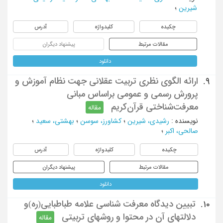
شیرین
؛
چکیده
کلیدواژه
آدرس
مقالات مرتبط
پیشنهاد دیگران
دانلود
ارائه الگوی نظری تربیت عقلانی جهت نظام آموزش و
9.
پرورش رسمی و عمومی براساس مبانی
معرفت‌شناختی قرآن‌کریم
مقاله
نویسنده
:
رشیدی، شیرین
؛
کشاورز، سوسن
؛
بهشتی، سعید
؛
صالحی، اکبر
؛
چکیده
کلیدواژه
آدرس
مقالات مرتبط
پیشنهاد دیگران
دانلود
تبیین دیدگاه معرفت شناسی علامه طباطبایی(ره)و
10.
دلالتهای آن در محتوا و روشهای تربیتی
مقاله