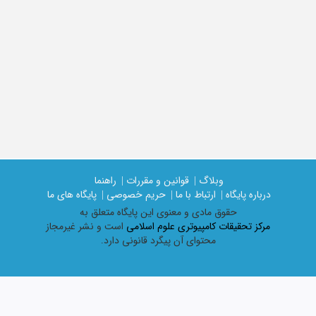
وبلاگ |
قوانین و مقررات |
راهنما
درباره پایگاه |
ارتباط با ما |
حریم خصوصی |
پایگاه های ما
حقوق مادی و معنوی اين پايگاه متعلق به
مرکز تحقیقات کامپیوتری علوم اسلامی
است و نشر غیرمجاز
محتوای آن پیگرد قانونی دارد.