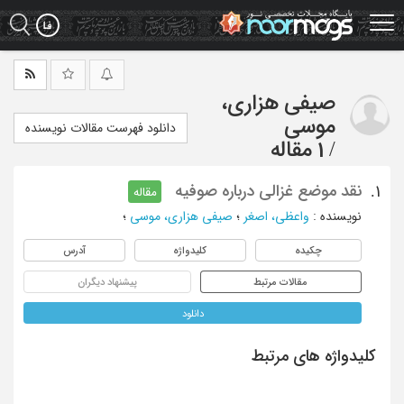
Ski
t
mai
conten
صیفی هزاری،
موسی
دانلود فهرست مقالات نویسنده
/
1 مقاله
نقد موضع غزالی درباره صوفیه
1.
مقاله
نویسنده
:
واعظی، اصغر
؛
صیفی هزاری، موسی
؛
چکیده
کلیدواژه
آدرس
مقالات مرتبط
پیشنهاد دیگران
دانلود
کلیدواژه های مرتبط