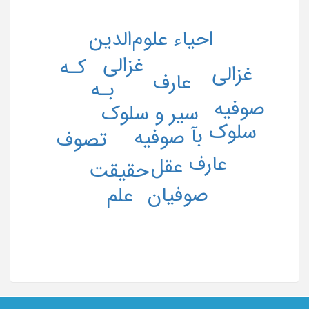
احیاء علوم‌الدین
غزالی
کـه
غزالی
عارف
بـه
صوفیه
سیر و سلوک
سلوک
بآ
صوفیه
تصوف
عارف
عقل
حقیقت
صوفیان
علم