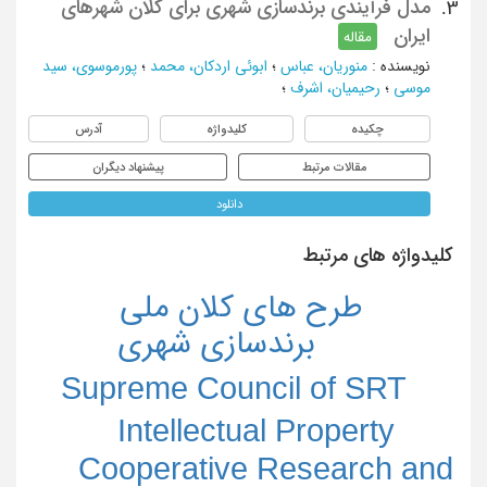
مدل فرآیندی برندسازی شهری برای کلان شهرهای
3.
ایران
مقاله
نویسنده
:
منوریان، عباس
؛
ابوئی اردکان، محمد
؛
پورموسوی، سید
موسی
؛
رحیمیان، اشرف
؛
چکیده
کلیدواژه
آدرس
مقالات مرتبط
پیشنهاد دیگران
دانلود
کلیدواژه های مرتبط
طرح های کلان ملی
برندسازی شهری
Supreme Council of SRT
Intellectual Property
Cooperative Research and