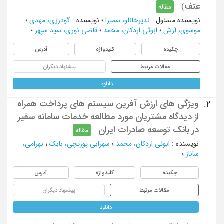
عتف)
مقاله
نویسنده مسئول
:
ندیرخانلو، سمیرا
؛
نویسنده
:
گودرزی، مهدی
؛
موسوی، آرش
؛
ابوئی اردکان، محمد
؛
قاضی نوری، سید سپهر
؛
چکیده
کلیدواژه
آدرس
مقالات مرتبط
پیشنهاد دیگران
دانلود
ویژگی های ارزش آفرین سیستم های پرداخت همراه
2.
از دیدگاه مشتریان مورد مطالعه خدمات سامانه سفیر
در بانک توسعه صادرات ایران
مقاله
نویسنده
:
ابوئی اردکان، محمد
؛
سهرابی پورتچی، بابک
؛
بهرامی،
ساناز
؛
چکیده
کلیدواژه
آدرس
مقالات مرتبط
پیشنهاد دیگران
دانلود