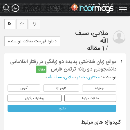
Ski
t
mai
conten
ملایی، سیف
الله
دانلود فهرست مقالات نویسنده
/
1 مقاله
موانع زبان شناختی پدیده دو زبانگی در رفتار اطلاعاتی
1.
دانشجویان دو زبانه ترکمن فارس
مقاله
نویسنده
:
مختاری، حیدر
؛
ملایی، سیف الله
؛
چکیده
کلیدواژه
آدرس
مقالات مرتبط
پیشنهاد دیگران
دانلود
کلیدواژه های مرتبط