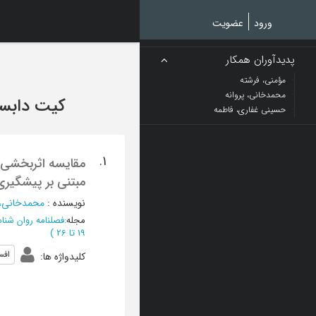
Ski
t
ورود
عضویت
mai
conten
پدیدآوران همکار
مؤمنی، فرشته
محمدخانی، پروانه
کیت دابس
حسینی غفاری، فاطمه
1.
مقایسه اثربخشی د
مبتنی بر پیشگیری
نویسنده
:
محمدخانی، 
مجله
:
فصلنامه روان شنا
19 تا 26
)
افس
کلیدواژه ها
: