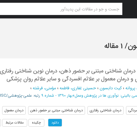
ون
/
1 مقاله
رمان شناختی مبتنی بر حضور ذهن، درمان نوین شناختی رفتاری
 و درمان معمول بر علائم افسردگی و سایر علائم روان پزشکی
پروانه
؛
کیت دابسون
؛
حسینی غفاری، فاطمه
؛
مؤمنی، فرشته
؛
سی بالینی: نوآوری ها در پژوهش وعمل
»
بهار 1390 - شماره 9
رتبه: علمی-پژوهشی/ISC
ردگی
درمان شناختی رفتاری
درمان شناختی مبتنی بر حضور ذهن
درمان معمول
چکیده
مقالات مرتبط
دانلود