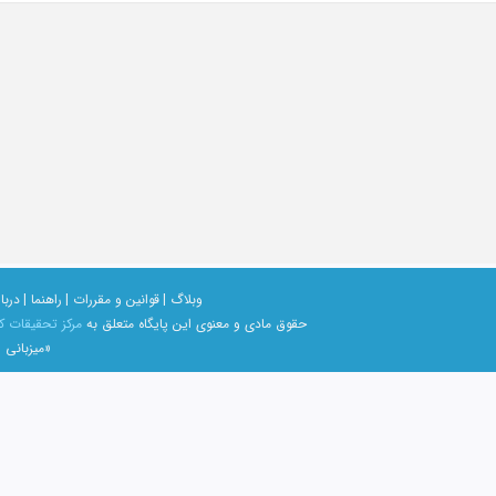
وبلاگ |
قوانین و مقررات |
راهنما |
دربار
حقوق مادی و معنوی اين پايگاه متعلق به
مرکز تحقیقات ک
«میزبانی