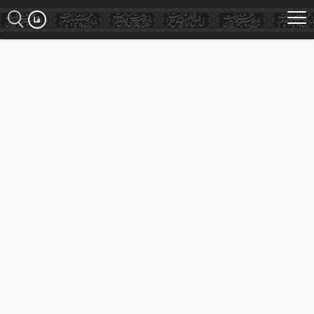
Ski
t
mai
conten