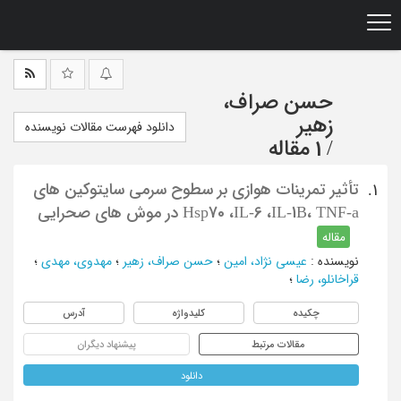
Ski
t
mai
conten
حسن صراف،
زهیر
دانلود فهرست مقالات نویسنده
/
1 مقاله
تأثیر تمرینات هوازی بر سطوح سرمی سایتوکین های
1.
Hsp70 ،IL-6 ،IL-1B، TNF-a در موش های صحرایی
مقاله
نویسنده
:
عیسی نژاد، امین
؛
حسن صراف، زهیر
؛
مهدوی، مهدی
؛
قراخانلو، رضا
؛
چکیده
کلیدواژه
آدرس
مقالات مرتبط
پیشنهاد دیگران
دانلود