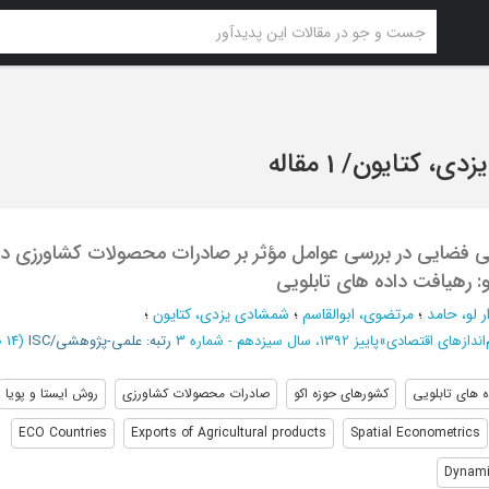
دی، کتایون
/
1 مقاله
ی فضایی در بررسی عوامل مؤثر بر صادرات محصولات کشاورزی در
 رهیافت داده های تابلویی
 لو، حامد
؛
مرتضوی، ابوالقاسم
؛
شمشادی یزدی، کتایون
؛
ندازهای اقتصادی
»
پاییز 1392، سال سیزدهم - شماره 3
رتبه: علمی-پژوهشی/ISC
(‎14 صفحه -
ه های تابلویی
کشورهای حوزه اکو
صادرات محصولات کشاورزی
روش ایستا و پویا
ECO Countries
Exports of Agricultural products
Spatial Econometrics
Dynami