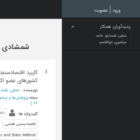
Ski
t
ورود
عضویت
mai
conten
پدیدآوران همکار
نجفی علمدارلو، حامد
مرتضوی، ابوالقاسم
شمشادی یز
1.
کاربرد اقتصادسنج
کشورهای عضو اکو:
نویسنده
:
نجفی علمدار
مجله
:
پژوهش‌ها و چشم‌ا
)
62
داد
کلیدواژه ها
:
اقتصادسنجی فضایی
c and Static Method