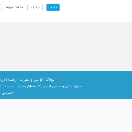
چکیده
مقالات مرتبط
دانلود
وبلاگ |
قوانین و مقررات |
راهنما |
دربار
حقوق مادی و معنوی اين پايگاه متعلق به
مرکز تحقیقات ک
«میزبانی