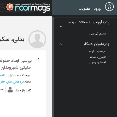
Ski
t
ورود
عضویت
mai
conten
پدیدآورانی با مقالات مرتبط ...
نسیم فر، علی
بذلی، سکی
پدیدآوران همکار
عیوضلو، داوود
ظهیری، ساناز
1.
بررسی ابعاد حقو
افضلی، رسول
امنیتی شهروندان ( مطا
نویسنده مسئول
:
افض
مجله
:
پژوهش های جغراف
احس
کلیدواژه ها
: