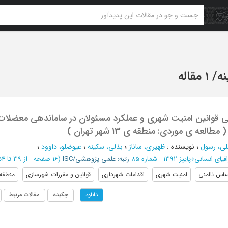
نه
/
1 مقاله
قی قوانین امنیت شهری و عملکرد مسئولان در ساماندهی معضلات
لعه ی موردی: منطقه ی 13 شهر تهران )
لی، رسول
؛
نویسنده
:
ظهیری، ساناز
؛
بذلی، سکینه
؛
عیوضلو، داوود
؛
یای انسانی
»
پاییز 1392 - شماره 85
رتبه: علمی-پژوهشی/ISC
(‎16 صفحه -
از 39 تا 54
اس ناامنی
امنیت شهری
اقدامات شهرداری
قوانین و مقررات شهرسازی
منطقه ی ١٣
چکیده
مقالات مرتبط
دانلود