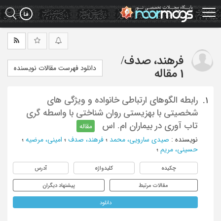
Ski
t
mai
conten
فرهند، صدف
/
دانلود فهرست مقالات نویسنده
1 مقاله
رابطه الگوهای ارتباطی خانواده و ویژگی های
1.
شخصیتی با بهزیستی روان شناختی با واسطه گری
تاب آوری در بیماران ام. اس
مقاله
نویسنده
:
صیدی سارویی، محمد
؛
فرهند، صدف
؛
امینی، مرضیه
؛
حسینی، مریم
؛
چکیده
کلیدواژه
آدرس
مقالات مرتبط
پیشنهاد دیگران
دانلود