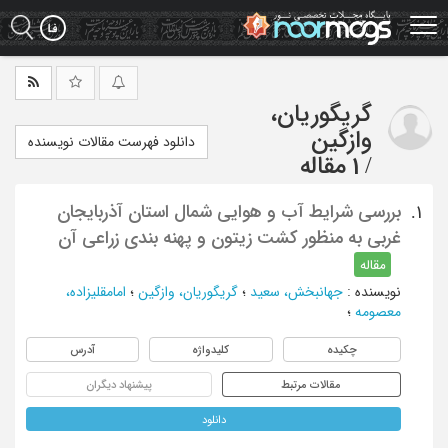
Ski
t
mai
conten
گریگوریان،
وازگین
دانلود فهرست مقالات نویسنده
/
1 مقاله
بررسی شرایط آب و هوایی شمال استان آذربایجان
1.
غربی به منظور کشت زیتون و پهنه بندی زراعی آن
مقاله
نویسنده
:
جهانبخش، سعید
؛
گریگوریان، وازگین
؛
امامقلیزاده،
معصومه
؛
چکیده
کلیدواژه
آدرس
مقالات مرتبط
پیشنهاد دیگران
دانلود