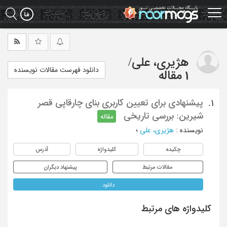
Ski
t
mai
conten
هژیری، علی
/
دانلود فهرست مقالات نویسنده
1 مقاله
پیشنهادی برای تعیین کاربری بنای چارقاپی قصر
1.
شیرین: بررسی تاریخی
مقاله
نویسنده
:
هژیری، علی
؛
چکیده
کلیدواژه
آدرس
مقالات مرتبط
پیشنهاد دیگران
دانلود
کلیدواژه های مرتبط