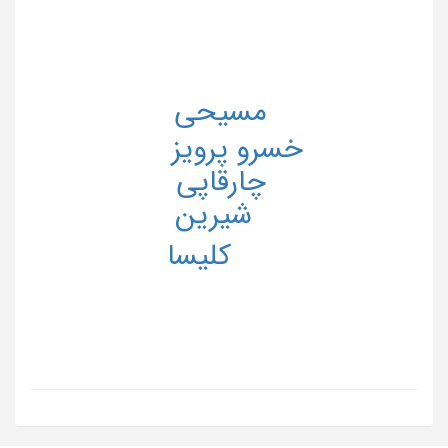
مسیحی
خسرو پرویز
چارقاپی
شیرین
کلیسا