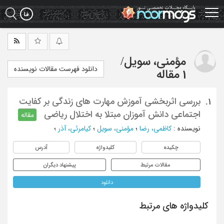
Ski
t
mai
conten
مؤمنی، سویل
/
دانلود فهرست مقالات نویسنده
1 مقاله
بررسی اثربخشی آموزش مهارت های زندگی بر کفایت
1.
اجتماعی دانش آموزان مبتلا به اختلال ریاضی
مقاله
نویسنده
:
کاظمی، رضا
؛
مؤمنی، سویل
؛
کیامرئی، آذر
؛
چکیده
کلیدواژه
آدرس
مقالات مرتبط
پیشنهاد دیگران
دانلود
کلیدواژه های مرتبط