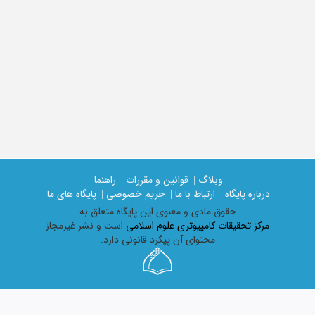
وبلاگ |
قوانین و مقررات |
راهنما
درباره پایگاه |
ارتباط با ما |
حریم خصوصی |
پایگاه های ما
حقوق مادی و معنوی اين پايگاه متعلق به
مرکز تحقیقات کامپیوتری علوم اسلامی
است و نشر غیرمجاز
محتوای آن پیگرد قانونی دارد.