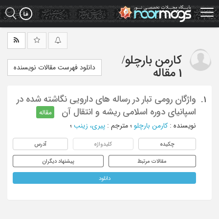
Ski
t
mai
conten
کارمن بارچلو
/
دانلود فهرست مقالات نویسنده
1 مقاله
واژگان رومی تبار در رساله های دارویی نگاشته شده در
1.
اسپانیای دوره اسلامی ریشه و انتقال آن
مقاله
نویسنده
:
کارمن بارچلو
؛
مترجم
:
پیری، زینب
؛
چکیده
کلیدواژه
آدرس
مقالات مرتبط
پیشنهاد دیگران
دانلود