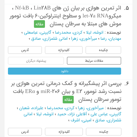
اثر تمرین هوازی بر بیان ژن های Nf-kB ، Lin28B ،
5.
میکروlet-7a RNA و سطوح اینترلوکین-6 بافت تومور
موش های مبتلا به سرطان پستان
مقاله
نویسنده
:
انوشه، لیلا
؛
کردی، محمدرضا
؛
گایینی، عباسعلی
؛
مهدیان، رضا
؛
میرآخوری، زهرا
؛
امانی شلمزاری، صادق
؛
چکیده
کلیدواژه
آدرس
مقالات مرتبط
پیشنهاد دیگران
دانلود
بررسی اثر پیشگیرانه و کمک درمانی تمرین هوازی بر
6.
نسبت رشد تومور، E2 و بیان miR-206 و ERα بافت
تومور سرطان پستان
مقاله
نویسنده
:
میرآخوری، زهرا
؛
کردی، محمدرضا
؛
علیزاده، شعبان
؛
گایینی، عباس علی
؛
آقاعلی نژاد، حمید
؛
انوشه، لیلا
؛
امانی
شلمزاری، صادق
؛
امینی، اشرف
؛
چکیده
کلیدواژه
آدرس