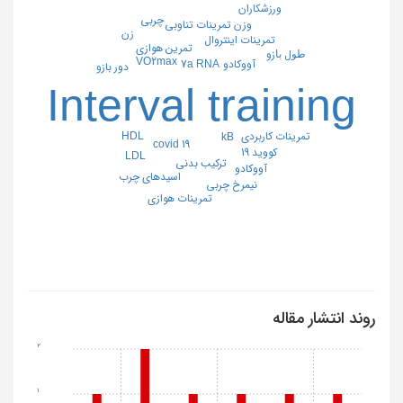
ورزشکاران
چربی
تمرینات تناوبی
وزن
زن
تمرینات اینتروال
تمرین هوازی
ﻃﻮل ﺑﺎزو
VO2max
7a RNA
آووکادو
دور بازو
Interval training
HDL
تمرینات کاربردی
kB
covid 19
کووید 19
LDL
ترکیب بدنی
آووکادو
اسیدهای چرب
نیمرخ چربی
تمرینات هوازی
روند انتشار مقاله
2
1