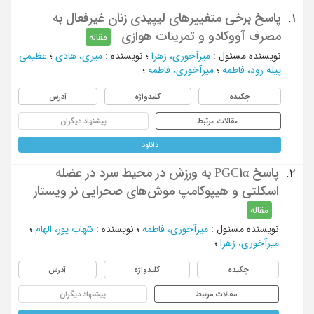
پاسخ برخی متغییرهای لیپیدی زنان غیرفعال به
1.
مصرف آووکادو و تمرینات هوازی
مقاله
نویسنده مسئول
:
میرآخوری، زهرا
؛
نویسنده
:
میری، هادی
؛
عظیمی
پیله رود، فاطمه
؛
میرآخوری، فاطمه
؛
چکیده
کلیدواژه
آدرس
مقالات مرتبط
پیشنهاد دیگران
دانلود
پاسخ PGC1α به ورزش در محیط سرد در عضله
2.
اسکلتی و هیپوکامپ موش‌های صحرایی نر ویستار
مقاله
نویسنده مسئول
:
میرآخوری، فاطمه
؛
نویسنده
:
شهاب پور، الهام
؛
میرآخوری، زهرا
؛
چکیده
کلیدواژه
آدرس
مقالات مرتبط
پیشنهاد دیگران