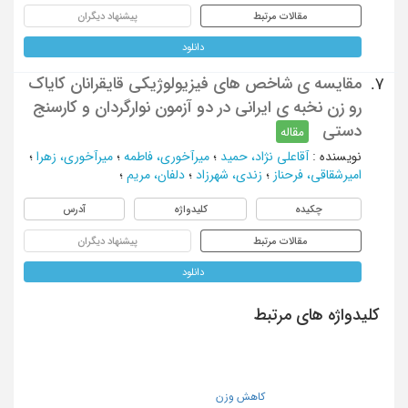
مقالات مرتبط
پیشنهاد دیگران
دانلود
مقایسه ی شاخص های فیزیولوژیکی قایقرانان کایاک
7.
رو زن نخبه ی ایرانی در دو آزمون نوارگردان و کارسنج
دستی
مقاله
نویسنده
:
آقاعلی نژاد، حمید
؛
میرآخوری، فاطمه
؛
میرآخوری، زهرا
؛
امیرشقاقی، فرحناز
؛
زندی، شهرزاد
؛
دلفان، مریم
؛
چکیده
کلیدواژه
آدرس
مقالات مرتبط
پیشنهاد دیگران
دانلود
کلیدواژه های مرتبط
کاهش وزن