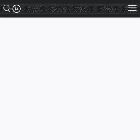
Ski
t
mai
conten