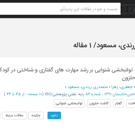
ندی، مسعود
/
1 مقاله
مه توانبخشی شنوایی بر رشد مهارت های گفتاری و شناختی در کودک
حلزون
جعفری، زهرا
؛
متصدری زرندی، مسعود
؛
اختی
»
تابستان 1391 - شماره 54
رتبه: علمی-پژوهشی/ISC
(‎10 صفحه -
از 35 تا 44
)
اخت
گفتار
کاشت حلزون
توانبخشی شنوایی
چکیده
مقالات مرتبط
دانلود