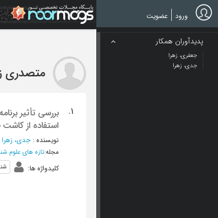
Ski
t
ورود
عضویت
mai
conten
پدیدآوران همکار
جعفری، زهرا
جدی، زهرا
متصدری زر
1.
بررسی تأثیر برنا
استفاده از کاشت 
نویسنده
:
جدی، زهرا
؛
مجله
:
تازه های علوم شن
شن
کلیدواژه ها
: