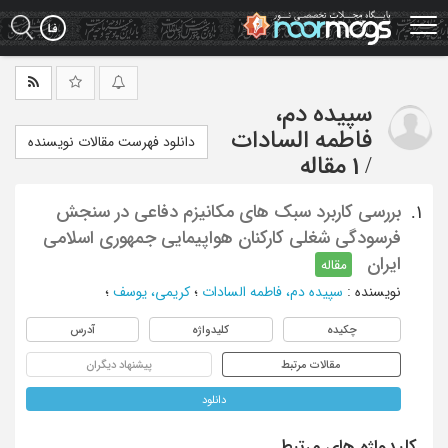
Ski
t
mai
conten
سپیده دم،
فاطمه السادات
دانلود فهرست مقالات نویسنده
/
1 مقاله
بررسی کاربرد سبک های مکانیزم دفاعی در سنجش
1.
فرسودگی شغلی کارکنان هواپیمایی جمهوری اسلامی
ایران
مقاله
نویسنده
:
سپیده دم، فاطمه السادات
؛
کریمی، یوسف
؛
چکیده
کلیدواژه
آدرس
مقالات مرتبط
پیشنهاد دیگران
دانلود
کلیدواژه های مرتبط