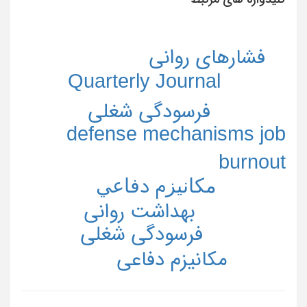
فشارهای روانی
Quarterly Journal
فرسودگی شغلی
defense mechanisms job
burnout
ﻣﻜﺎﻧﻴﺰم دﻓﺎﻋﻲ
بهداشت روانی
فرسودگی شغلی
مکانیزم دفاعی