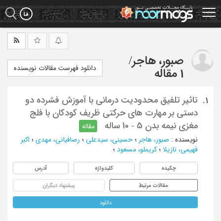
Ski
t
mai
conten
صبور، هاجر
/
دانلود فهرست مقالات نویسنده
1 مقاله
تاثیر تلفیق محدودیت درمانی با آموزش فشرده دو
1.
دستی بر مهارت های حرکتی ظریف کودکان با فلج
مغزی نیمه بدن 5 - 10 ساله
مقاله
نویسنده
:
صبور، هاجر
؛
حسینی، سیدعلی
؛
رصافیانی، مهدی
؛
اکبر
فهیمی، نازیلا
؛
کریملو، مسعود
؛
چکیده
کلیدواژه
آدرس
مقالات مرتبط
پیشنهاد دیگران
دانلود