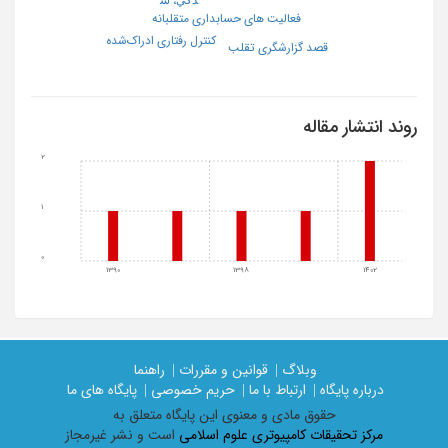
فعالیت های حسابداری متقلبانه
کنترل رفتاری ادراک‌شده
قصد گزارشگری تقلب
روند انتشار مقاله
2
1
0
1390
1398
1402
وبلاگ |
قوانین و مقررات |
راهنما
درباره پایگاه |
ارتباط با ما |
حریم خصوصی |
پایگاه های ما
حقوق مادی و معنوی اين پايگاه متعلق به
مرکز تحقیقات کامپیوتری علوم اسلامی
است و نشر غیرمجاز