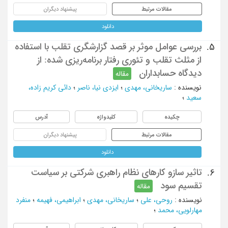
مقالات مرتبط
پیشنهاد دیگران
دانلود
بررسی عوامل موثر بر قصد گزارشگری تقلب با استفاده
5.
از مثلث تقلب و تئوری رفتار برنامه‌ریزی شده: از
دیدگاه حسابداران
مقاله
نویسنده
:
ساریخانی، مهدی
؛
ایزدی نیا، ناصر
؛
دائی کریم زاده،
سعید
؛
چکیده
کلیدواژه
آدرس
مقالات مرتبط
پیشنهاد دیگران
دانلود
تاثیر سازو کارهای نظام راهبری شرکتی بر سیاست
6.
تقسیم سود
مقاله
نویسنده
:
روحی، علی
؛
ساریخانی، مهدی
؛
ابراهیمی، فهیمه
؛
منفرد
مهارلویی، محمد
؛