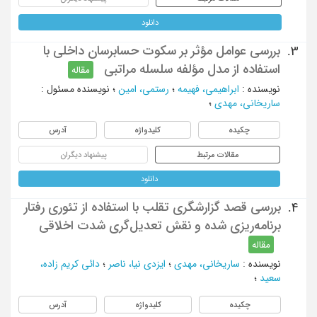
دانلود
بررسی عوامل مؤثر بر سکوت حسابرسان داخلی با
3.
استفاده از مدل مؤلفه‌ سلسله مراتبی
مقاله
نویسنده
:
ابراهیمی، فهیمه
؛
رستمی، امین
؛
نویسنده مسئول
:
ساریخانی، مهدی
؛
چکیده
کلیدواژه
آدرس
مقالات مرتبط
پیشنهاد دیگران
دانلود
بررسی قصد گزارشگری تقلب با استفاده از تئوری رفتار
4.
برنامه‌ریزی شده و نقش تعدیل‌گری شدت اخلاقی
مقاله
نویسنده
:
ساریخانی، مهدی
؛
ایزدی نیا، ناصر
؛
دائی کریم زاده،
سعید
؛
چکیده
کلیدواژه
آدرس