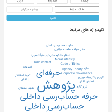
چکیده
کلیدواژه
آدرس
مقالات مرتبط
پیشنهاد دیگران
دانلود
کلیدواژه های مرتبط
سکوت حسابرس داخلی
مدل مولفه سلسله مراتبی
ﺎﺧﺘﺎر ﻣﺎﻟﻜﻴﺖ، ﺗﺮﻛﻴﺐ ﻫﻴﺄتﻣﺪﻳﺮه
Moral Intensity
Role conflict
Code of Ethics
اطلاعات
سازه
Agency Theory
حرفه‌ای
Corporate Governance
تعهد استقلال
تئوری رفتار برنامه‌ریزی
| نقش
پژوهش
تعارض نقش
ﺎز و ﻛﺎرﻫ
تعهد استقلال
حرفه حساب‌رسی داخلی
حساب‌رسی داخلی
ﺪﮔﻲ، ﺳ