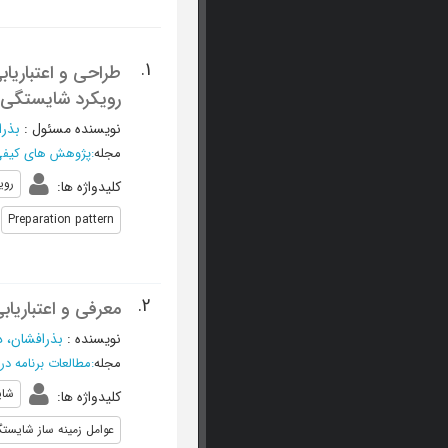
1.
طراحی و اعتباریاب
رویکرد شایستگی
نویسنده مسئول
:
بذرا
مجله
:
پژوهش های کیفی 
روی
کلیدواژه ها
:
Preparation pattern
2.
معرفی و اعتباری
نویسنده
:
بذرافشان، د
مجله
:
مطالعات برنامه 
شای
کلیدواژه ها
:
عوامل زمینه ساز شایست