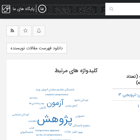
پایگاه های ما
دانلود فهرست مقالات نویسنده
کلیدواژه های مرتبط
 (تعداد
ه)
شایستگی دانشجو معلمان آموزش ویژه
-ترویجی 3
student competence
مصاحبه
آزمون
کودکان ناشنوا
چندرسانه ای ها
آزمون وپمن
نگارش
پژوهش
کودکان استثنایی
ناشنوایی
اطلاعات
سطوح شایستگی
کتاب
Competency approach
مهارت
بهبود گفتار
شایستگیهای
levels of competencies