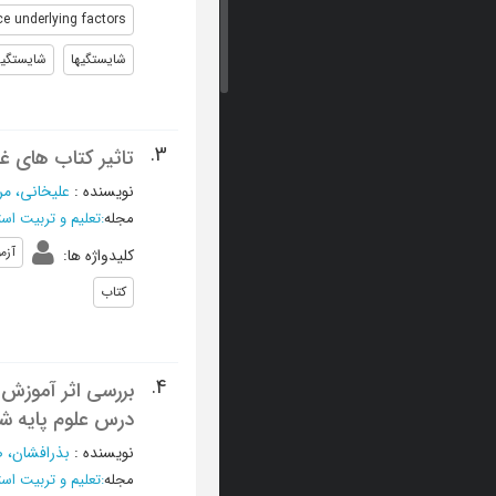
e underlying factors
شایستگیها
شایستگیه
3.
تاثیر کتاب های غ
نویسنده
:
علیخانی، م
مجله
:
تعلیم و تربیت است
آزم
کلیدواژه ها
:
کتاب
4.
بررسی اثر آموزش 
درس علوم پایه ش
نویسنده
:
بذرافشان، ص
مجله
:
تعلیم و تربیت است