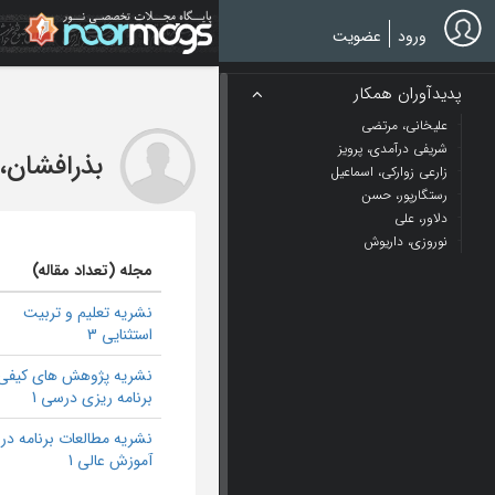
Ski
t
ورود
عضویت
mai
conten
پدیدآوران همکار
علیخانی، مرتضی
شریفی درآمدی، پرویز
بذرافشان، 
زارعی زوارکی، اسماعیل
رستگارپور، حسن
دلاور، علی
نوروزی، داریوش
مجله (تعداد مقاله)
نشریه تعلیم و تربیت
استثنایی 3
نشریه پژوهش های کیفی 
برنامه ریزی درسی 1
نشریه مطالعات برنامه د
آموزش عالی 1