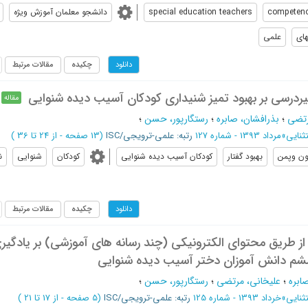
competenc
special education teachers
دانشجو معلمان آموزش ویژه
ای
علمی
چکیده
مقالات مرتبط
دانلود
یردرسی بر بهبود تمیز شنیداری کودکان آسیب دیده شنوایی
مقاله
رتضی
؛
بذرافشان، صابره
؛
رستگارپور، حسن
؛
ثنایی
»
مرداد 1393 - شماره 127
رتبه: علمی-ترویجی/ISC
(‎13 صفحه -
از 24 تا 36
)
ون وپمن
بهبود گفتار
كودكان آسيب ديده شنوايي
کودکان
شنوایی
ن
چکیده
مقالات مرتبط
دانلود
از طریق محتوای الکترونیکی (چند رسانه های آموزشی) بر یادگیر
شم دانش آموزان دختر آسیب دیده شنوایی
ابره
؛
علیخانی، مرتضی
؛
رستگارپور، حسن
؛
ثنایی
»
خرداد 1393 - شماره 125
رتبه: علمی-ترویجی/ISC
(‎5 صفحه -
از 17 تا 21
)