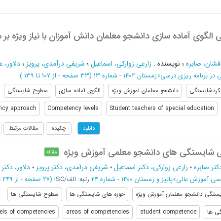
ی الگوی آماده سازی دانشجو معلمان دانش آموزان با نیاز ویژه بر م
فشان، صابره
؛
نویسنده
:
زارعی زوارکی، اسماعیل
؛
شریفی درآمدی، پرویز
؛
دلاور، ع
در برنامه ریزی درسی
»
زمستان 1402 - شماره 13
(‎33 صفحه -
از 107 تا 139
)
کردشایستگی
دانشجو معلمان آموزش ویژه
الگوی آماده سازی
سطوح شایستگی
ncy approach
Competency levels
Student teachers of special education
چکیده
مقالات مرتبط
دانلود
ابی شایستگی های دانشجو معلمی آموزش ویژه
مقاله
کتر صابره
؛
زارعی زوارکی، دکتر اسماعیل
؛
شریفی درآمدی، دکتر پرویز
؛
دلاور، دکتر
درسی آموزش عالی
»
پاییز و زمستان 1400 - شماره 24
رتبه: الف/ISC
(‎27 صفحه -
از 249 تا 275
ستگی دانشجو معلمان آموزش ویژه
حوزه های شایستگی ها
سطوح شایستگی ها
گی ها
student competence
areas of competencies
vels of competencies