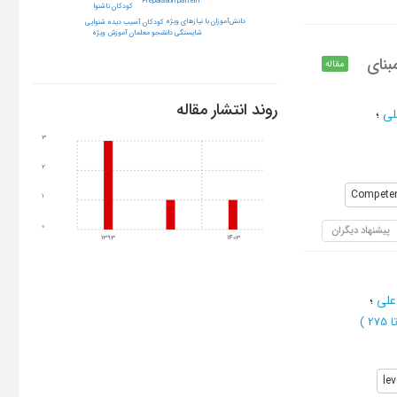
Preparation pattern
کودکان ناشنوا
دانش‌آموزان با نیازهای ویژه
كودكان آسيب ديده شنوايي
شایستگی دانشجو معلمان آموزش ویژه
بنای
مقاله
روند انتشار مقاله
لی
؛
3
2
Compete
1
0
پیشنهاد دیگران
1393
1403
 علی
؛
)
le