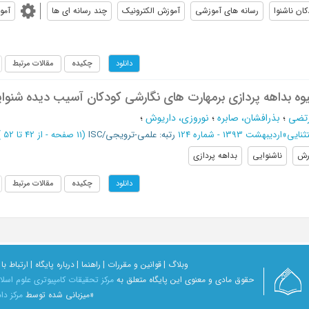
كان ناشنوا
رسانه هاي آموزشي
آموزش الكترونيك
چند رسانه اي ها
آمو
چکیده
مقالات مرتبط
دانلود
یوه بداهه پردازی برمهارت های نگارشی کودکان آسیب دیده شنوا
رتضی
؛
بذرافشان، صابره
؛
نوروزی، داریوش
؛
ثنایی
»
اردیبهشت 1393 - شماره 124
رتبه: علمی-ترویجی/ISC
(‎11 صفحه -
از 42 تا 52
)
رش
ناشنوايي
بداهه پردازي
چکیده
مقالات مرتبط
دانلود
وبلاگ |
قوانین و مقررات |
راهنما |
درباره پایگاه |
ارتباط با 
حقوق مادی و معنوی اين پايگاه متعلق به
مرکز تحقیقات کامپیوتری علوم اسل
«میزبانی شده توسط
مرکز داد