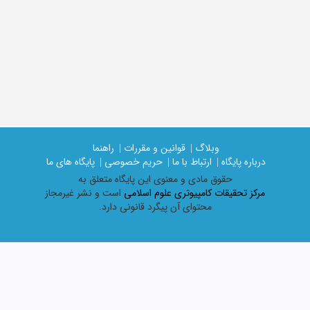
وبلاگ |
قوانین و مقررات |
راهنما
درباره پایگاه |
ارتباط با ما |
حریم خصوصی |
پایگاه های ما
حقوق مادی و معنوی اين پايگاه متعلق به
مرکز تحقیقات کامپیوتری علوم اسلامی
است و نشر غیرمجاز
محتوای آن پیگرد قانونی دارد.