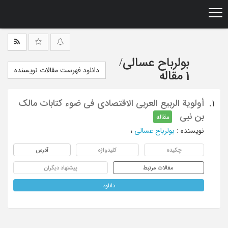
Ski
t
mai
conten
بولرباح عسالی
/
دانلود فهرست مقالات نویسنده
1 مقاله
أولویة الربیع العربی الاقتصادی فی ضوء کتابات مالک
1.
بن نبی
مقاله
نویسنده
:
بولرباح عسالی
؛
چکیده
کلیدواژه
آدرس
مقالات مرتبط
پیشنهاد دیگران
دانلود