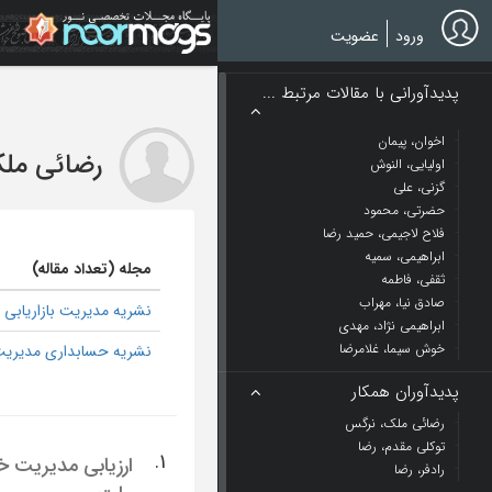
Ski
t
ورود
عضویت
mai
conten
پدیدآورانی با مقالات مرتبط ...
اخوان، پیمان
رضائی مل
اولیایی، النوش
گزنی، علی
حضرتی، محمود
فلاح لاجیمی، حمید رضا
ابراهیمی، سمیه
مجله (تعداد مقاله)
ثقفی، فاطمه
صادق نیا، مهراب
نشریه مدیریت بازاریابی 1
ابراهیمی نژاد، مهدی
خوش سیما، غلامرضا
نشریه حسابداری مدیریت 
پدیدآوران همکار
رضائی ملک، نرگس
توکلی ‌مقدم، رضا
1.
ارزیابی مدیریت خد
رادفر، رضا