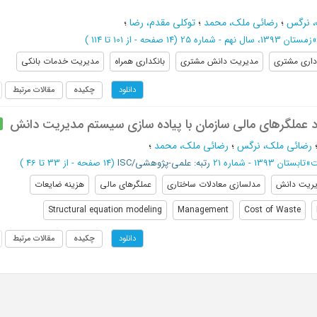
، نرگس
؛
رضائی ملک، محمد
؛
توکلی مقدم، رضا
؛
»
زمستان 1393، سال نهم - شماره 25
(‎14 صفحه -
از 101 تا 114
)
داری مشتری
مدیریت دانش مشتری
بانکداری همراه
مدیریت خدمات بانکی
چکیده
مقالات مرتبط
دانلود
بود عملگرهای مالی سازمان با پیاده سازی سیستم مدیریت دانش
رضائی ملک، نرگس
؛
رضائی ملک، محمد
؛
ت
»
تابستان 1393 - شماره 21
رتبه: علمی-پژوهشی/ISC
(‎14 صفحه -
از 33 تا 46
)
ریت دانش
مدلسازی معادلات ساختاری
عملگرهای مالی
هزینه ضایعات
Structural equation modeling
Management
Cost of Waste
چکیده
مقالات مرتبط
دانلود