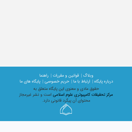
وبلاگ |
قوانین و مقررات |
راهنما
درباره پایگاه |
ارتباط با ما |
حریم خصوصی |
پایگاه های ما
حقوق مادی و معنوی اين پايگاه متعلق به
مرکز تحقیقات کامپیوتری علوم اسلامی
است و نشر غیرمجاز
محتوای آن پیگرد قانونی دارد.