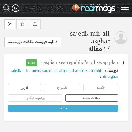
Ski
t
mai
conten
sajedi، mir ali
asghar
دانلود فهرست مقالات نویسنده
/
1 مقاله
caspian sea republic''s oil swap plan
1.
مقاله
نویسنده
:
sharif razi، hamid
؛
mehravaran، ali akbar
؛
sajedi، mir
ali asghar
؛
چکیده
کلیدواژه
آدرس
مقالات مرتبط
پیشنهاد دیگران
دانلود