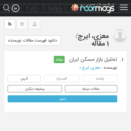
Ski
t
mai
conten
معزی، ایرج
/
دانلود فهرست مقالات نویسنده
1 مقاله
تحلیل بازار مسکن ایران
1.
مقاله
نویسنده
:
معزی، ایرج
؛
چکیده
کلیدواژه
آدرس
مقالات مرتبط
پیشنهاد دیگران
دانلود