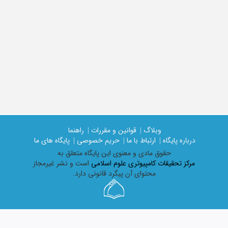
وبلاگ |
قوانین و مقررات |
راهنما
درباره پایگاه |
ارتباط با ما |
حریم خصوصی |
پایگاه های ما
حقوق مادی و معنوی اين پايگاه متعلق به
مرکز تحقیقات کامپیوتری علوم اسلامی
است و نشر غیرمجاز
محتوای آن پیگرد قانونی دارد.