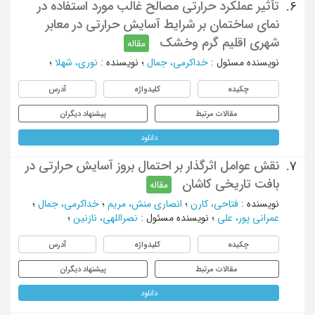
تأثیر عملکرد حرارتی مصالح غالب مورد استفاده در
6.
نمای ساختمان بر شرایط آسایش حرارتی در معابر
شهری اقلیم گرم وخشک
مقاله
نویسنده مسئول
:
خداکرمی، جمال
؛
نویسنده
:
نوری، شهلا
؛
چکیده
کلیدواژه
آدرس
مقالات مرتبط
پیشنهاد دیگران
دانلود
نقش عوامل اثرگذار بر احتمال بروز آسایش حرارتی در
7.
بافت تاریخی کاشان
مقاله
نویسنده
:
فتاحی، کارن
؛
انصاری منش، مریم
؛
خداکرمی، جمال
؛
عمرانی پور، علی
؛
نویسنده مسئول
:
نصراللهی، نازنین
؛
چکیده
کلیدواژه
آدرس
مقالات مرتبط
پیشنهاد دیگران
دانلود