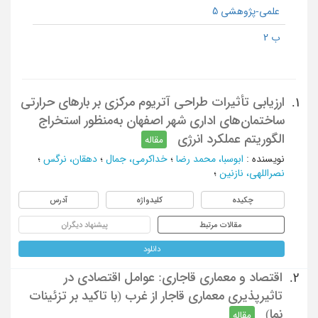
علمی-پژوهشی 5
ب 2
ارزیابی تأثیرات طراحی آتریوم مرکزی بر بارهای حرارتی
1.
ساختمان‌های اداری شهر اصفهان به‌منظور استخراج
الگوریتم عملکرد انرژی
مقاله
نویسنده
:
ابوسبا، محمد رضا
؛
خداکرمی، جمال
؛
دهقان، نرگس
؛
نصراللهی، نازنین
؛
چکیده
کلیدواژه
آدرس
مقالات مرتبط
پیشنهاد دیگران
دانلود
اقتصاد و معماری قاجاری: عوامل اقتصادی در
2.
تاثیرپذیری معماری قاجار از غرب (با تاکید بر تزئینات
نما)
مقاله