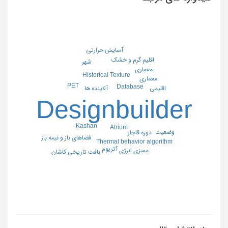
آسایش حرارتی
اقليم گرم و خشك
شهر
معماری
Historical Texture
معماری
PET
Database
آلاینده ها
اقلیمی
Designbuilder
Kashan
Atrium
وضعیت
دوره قاجار
فضاهای باز و نیمه باز
Thermal behavior algorithm
آتریوم
ممیزی انرژی
بافت تاریخی کاشان