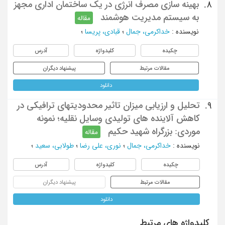
بهینه سازی مصرف انرژی در یک ساختمان اداری مجهز
8.
به سیستم مدیریت هوشمند
مقاله
نویسنده
:
خداکرمی، جمال
؛
قبادی، پریسا
؛
چکیده
کلیدواژه
آدرس
مقالات مرتبط
پیشنهاد دیگران
دانلود
تحلیل و ارزیابی میزان تاثیر محدودیتهای ترافیکی در
9.
کاهش آلاینده های تولیدی وسایل نقلیه؛ نمونه
موردی: بزرگراه شهید حکیم
مقاله
نویسنده
:
خداکرمی، جمال
؛
نوری، علی رضا
؛
طولابی، سعید
؛
چکیده
کلیدواژه
آدرس
مقالات مرتبط
پیشنهاد دیگران
دانلود
کلیدواژه های مرتبط