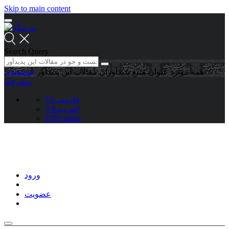
Skip to main content
Search Query
همه موارد
عنوان منبع
پدیدآوران
مقالات این پدیدآور
جستجوی
پیشرفته
فارسی
FA
العربیه
AR
EN
English
ورود
عضویت