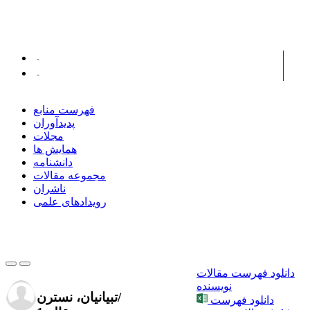
پدیدآوران همکار
ادیب، مرتضی
استیون کوچ
فهرست منابع
پدیدآوران
مجلات
همایش ها
دانشنامه
مجموعه مقالات
ناشران
رویدادهای علمی
دانلود فهرست مقالات
نویسنده
/
تبیانیان، نسترن
دانلود فهرست