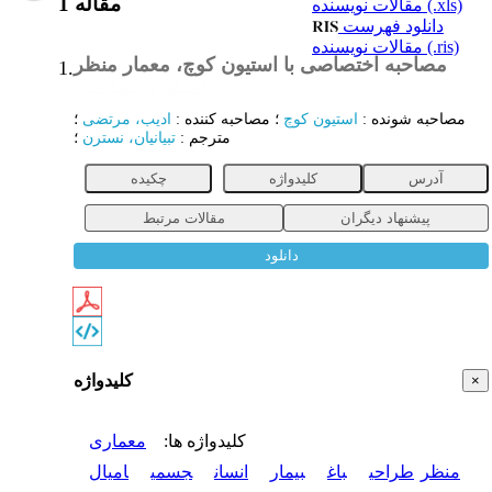
1 مقاله
مقالات نویسنده (.xls)
دانلود فهرست
مقالات نویسنده (.ris)
مصاحبه اختصاصی با استیون کوچ، معمار منظر
1.
گفتگو و مصاحبه
مصاحبه شونده
:
استیون کوچ
؛
مصاحبه کننده
:
ادیب، مرتضی
؛
مترجم
:
تبیانیان، نسترن
؛
آدرس
کلیدواژه
چکیده
پیشنهاد دیگران
مقالات مرتبط
دانلود
کلیدواژه
×
کلیدواژه ها
:
معماری
منظر
طراحی
باغ
بیمار
انسان
جسمی
امیال