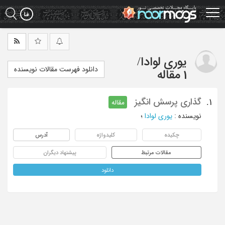
Ski
t
mai
conten
یوری لوادا
/
دانلود فهرست مقالات نویسنده
1 مقاله
گذاری پرسش انگیز
1.
مقاله
نویسنده
:
یوری لوادا
؛
چکیده
کلیدواژه
آدرس
مقالات مرتبط
پیشنهاد دیگران
دانلود