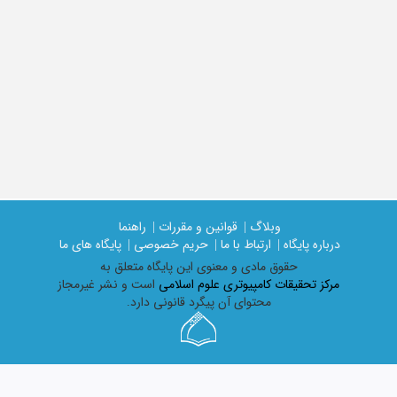
وبلاگ |
قوانین و مقررات |
راهنما
درباره پایگاه |
ارتباط با ما |
حریم خصوصی |
پایگاه های ما
حقوق مادی و معنوی اين پايگاه متعلق به
مرکز تحقیقات کامپیوتری علوم اسلامی
است و نشر غیرمجاز
محتوای آن پیگرد قانونی دارد.