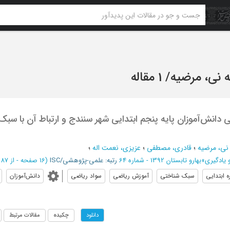
ه نی، مرضیه
/
1 مقاله
 دانش‌آموزان پایه پنجم ابتدایی شهر سنندج و ارتباط آن با سبک
 نی، مرضیه
؛
قادری، مصطفی
؛
عزیزی، نعمت اله
؛
 یادگیری
»
بهارو تابستان 1392 - شماره 64
رتبه: علمی-پژوهشی/ISC
(‎16 صفحه -
از 87 تا 102
ه ابتدایی
سبک شناختی
آموزش ریاضی
سواد ریاضی
دانش‌آموزان
چکیده
مقالات مرتبط
دانلود