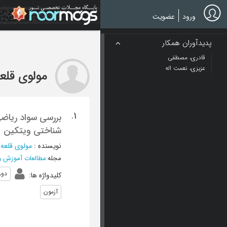
Ski
t
ورود
عضویت
mai
conten
پدیدآوران همکار
قادری، مصطفی
عزیزی، نعمت اله
مولوی قلع
1.
بررسی سواد ریاضی
شناختی ویتکین
نویسنده
:
مولوی قلعه
مجله
:
مطالعات آموزش و
دور
کلیدواژه ها
:
آزمون