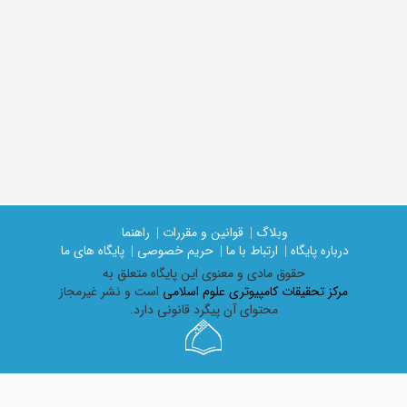
وبلاگ |
قوانین و مقررات |
راهنما
درباره پایگاه |
ارتباط با ما |
حریم خصوصی |
پایگاه های ما
حقوق مادی و معنوی اين پايگاه متعلق به
مرکز تحقیقات کامپیوتری علوم اسلامی
است و نشر غیرمجاز
محتوای آن پیگرد قانونی دارد.