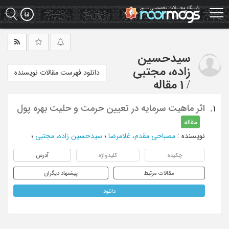
Ski
t
mai
conten
سیدحسین
زاده، مجتبی
دانلود فهرست مقالات نویسنده
/
1 مقاله
اثر ماهیت سرمایه در تعیین حرمت و حلیت بهره پول
1.
مقاله
نویسنده
:
مصباحی مقدم، غلامرضا
؛
سیدحسین زاده، مجتبی
؛
چکیده
کلیدواژه
آدرس
مقالات مرتبط
پیشنهاد دیگران
دانلود