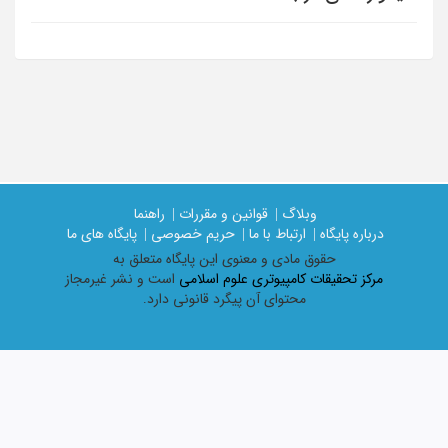
وبلاگ |
قوانین و مقررات |
راهنما
درباره پایگاه |
ارتباط با ما |
حریم خصوصی |
پایگاه های ما
حقوق مادی و معنوی اين پايگاه متعلق به
مرکز تحقیقات کامپیوتری علوم اسلامی
است و نشر غیرمجاز
محتوای آن پیگرد قانونی دارد.