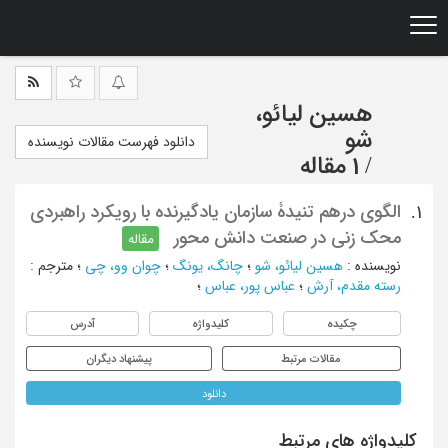
Ski
t
mai
conten
هسین لیائو،
شو
دانلود فهرست مقالات نویسنده
/
1 مقاله
الگوی درهم تنیدۀ سازمان یادگیرنده با رویکرد راهبردی
1.
محک زنی در صنعت دانش محور
مقاله
نویسنده
:
هسین لیائو، شو
؛
چانگ، یونگ
؛
چوان وو، چی
؛
مترجم
:
رسته مقدم، آرش
؛
عباس پور، عباس
؛
چکیده
کلیدواژه
آدرس
مقالات مرتبط
پیشنهاد دیگران
دانلود
کلیدواژه های مرتبط