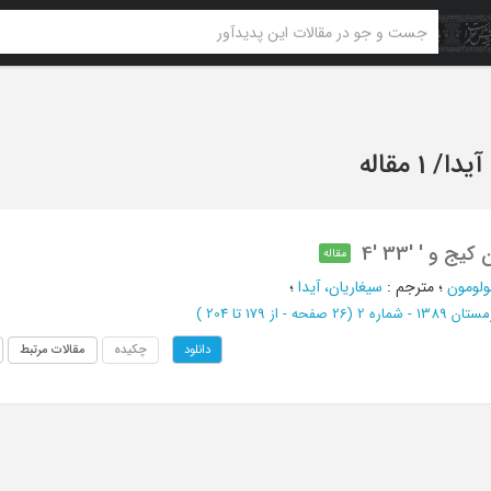
آیدا
/
1 مقاله
و ' '33 '4
مقاله
لومون
؛
مترجم
:
سیغاریان، آیدا
؛
ستان 1389 - شماره 2
(‎26 صفحه -
از 179 تا 204
)
چکیده
مقالات مرتبط
دانلود