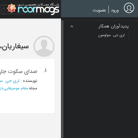
Ski
t
ورود
عضویت
mai
conten
پدیدآوران همکار
لری جی. سولومون
سیغاریان، 
1.
صدای سکوت جان کیج 
نویسنده
:
لری جی. سو
مجله
:
مقام موسیقایی
»
زم