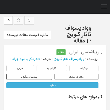
Ski
t
mai
conten
ووادیسواف
تاتار کبویچ
دانلود فهرست مقالات نویسنده
/
1 مقاله
زیباشناسی آلبرتی
1.
مقاله
نویسنده
:
ووادیسواف تاتار کبویچ
؛
مترجم
:
فندرسکی، سید جواد
؛
چکیده
کلیدواژه
آدرس
مقالات مرتبط
پیشنهاد دیگران
دانلود
کلیدواژه های مرتبط