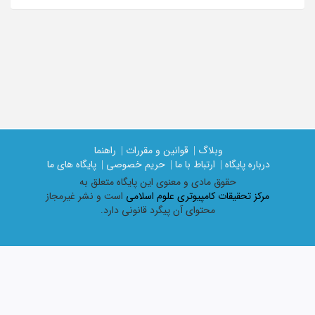
وبلاگ |
قوانین و مقررات |
راهنما
درباره پایگاه |
ارتباط با ما |
حریم خصوصی |
پایگاه های ما
حقوق مادی و معنوی اين پايگاه متعلق به
مرکز تحقیقات کامپیوتری علوم اسلامی
است و نشر غیرمجاز
محتوای آن پیگرد قانونی دارد.