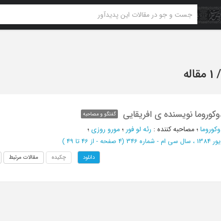
1 مقاله
وکوروما نویسنده ی افریقایی
گفتگو و مصاحبه
کوروما
؛
مصاحبه کننده
:
رئه لو فور
؛
مورو روزی
؛
سی ام - شماره 346
(‎4 صفحه -
از 46 تا 49
)
چکیده
مقالات مرتبط
دانلود