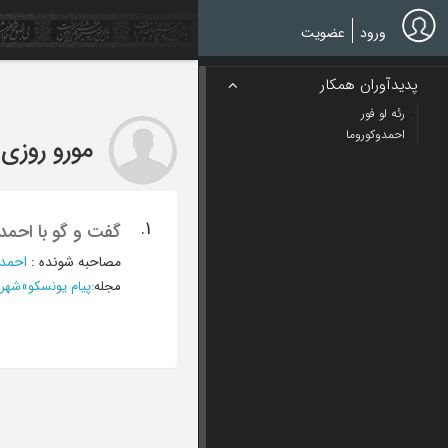
Ski
t
ورود
عضویت
mai
conten
پدیدآوران همکار
رئه لو فور
احمدوکوروما
مورو روزی
/
1.
گفت و گو با احمد
مصاحبه شونده
:
احمدو
مجله
:
پیام یونسکو
»
شهریور 1384 ، سال 