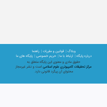
وبلاگ |
قوانین و مقررات |
راهنما
درباره پایگاه |
ارتباط با ما |
حریم خصوصی |
پایگاه های ما
حقوق مادی و معنوی اين پايگاه متعلق به
مرکز تحقیقات کامپیوتری علوم اسلامی
است و نشر غیرمجاز
محتوای آن پیگرد قانونی دارد.