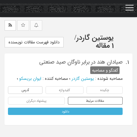
Ski
t
mai
conten
یوستین گاردر
/
دانلود فهرست مقالات نویسنده
1 مقاله
صیادان هند در برابر ناوگان صید صنعتی
1.
گفتگو و مصاحبه
مصاحبه شونده
:
یوستین گاردر
؛
مصاحبه کننده
:
ایوان بریسکو
؛
چکیده
کلیدواژه
آدرس
مقالات مرتبط
پیشنهاد دیگران
دانلود