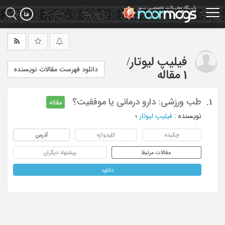
Ski
t
mai
conten
فیلیپ لیوتار
/
دانلود فهرست مقالات نویسنده
1 مقاله
طب ورزشی: دارو درمانی یا موفقیت؟
1.
مقاله
نویسنده
:
فیلیپ لیوتار
؛
چکیده
کلیدواژه
آدرس
مقالات مرتبط
پیشنهاد دیگران
دانلود