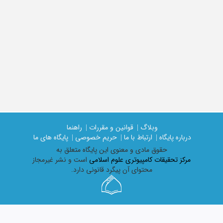
وبلاگ |
قوانین و مقررات |
راهنما
درباره پایگاه |
ارتباط با ما |
حریم خصوصی |
پایگاه های ما
حقوق مادی و معنوی اين پايگاه متعلق به
مرکز تحقیقات کامپیوتری علوم اسلامی
است و نشر غیرمجاز
محتوای آن پیگرد قانونی دارد.