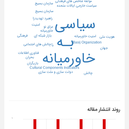
مولفه شاخص های فرهنگی
سازمان بسیج
سیاست خارجی ایالات متحده
سازمان بسیج
سیاسی
راهبرد تهدیدزا
امنیت
عراق نو
خاورمیانه
بـه
فرهنگی
بازار شبکه ای
امنیت خاورمیانه
هویت ملی
Basij Organization
چالش های اجتماعی
بآ
جهان
خاورمیانه
فناوری اطلاعات
بحران
بازیگران
Cultural Components Indicators
دولت سازی و ملت سازی
چالش
روند انتشار مقاله
1