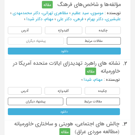
مؤلفه‌ها و شاخص‌های فرهنگ
مقاله
نویسنده
:
موسوی، سید عظیم
؛
مظاهری تهرانی، دکتر محمدمهدی
؛
علیشیری، دکتر بهرام
؛
فرهی، دکتر علی
؛
مهنام، دکتر شیدا
؛
چکیده
کلیدواژه
آدرس
مقالات مرتبط
پیشنهاد دیگران
دانلود
نشانه های راهبرد تهدیدزای ایالات متحده آمریکا در
2.
خاورمیانه
مقاله
نویسنده
:
مهنام، شیدا
؛
چکیده
کلیدواژه
آدرس
مقالات مرتبط
پیشنهاد دیگران
دانلود
چالش های اجتماعی، هویتی و ساختاری خاورمیانه
3.
(مطالعه موردی عراق)
مقاله