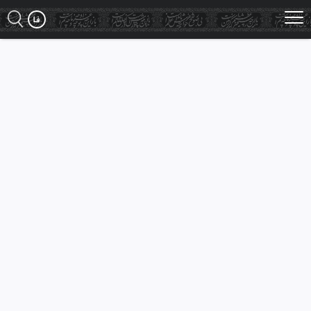
Ski
t
mai
conten