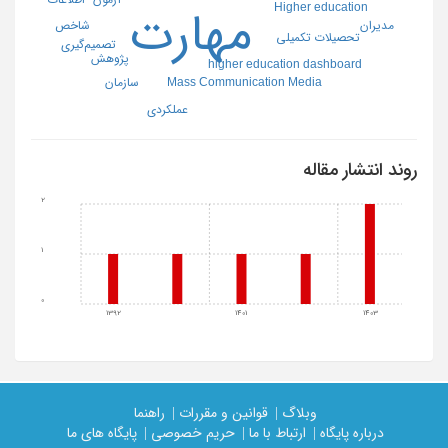
Higher education
مهارت
شاخص
مدیران
تحصیلات تکمیلی
تصمیم‌گیری
پژوهش
higher education dashboard
Mass Communication Media
سازمان
عملکردی
روند انتشار مقاله
2
1
0
1392
1401
1403
وبلاگ |
قوانین و مقررات |
راهنما
درباره پایگاه |
ارتباط با ما |
حریم خصوصی |
پایگاه های ما