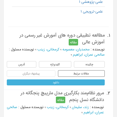
علمی-پژوهشی 1
علمی-ترویجی 1
مطالعه تطبیقی دوره های آمورش غیر رسمی در
1.
آموزش عالی
مقاله
نویسنده
:
محمدیان، معصومه
؛
کرمخانی، زینب
؛
نویسنده مسئول
:
صالحی عمران، ابراهیم
؛
چکیده
کلیدواژه
آدرس
مقالات مرتبط
پیشنهاد دیگران
دانلود
مرور نظام‌مند بکارگیری مدل مارپیچ پنجگانه در
2.
دانشگاه نسل پنجم
مقاله
نویسنده
:
زند، سلیمان
؛
کرمخانی، زینب
؛
نویسنده مسئول
:
صالحی
عمران، ابراهیم
؛