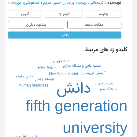
نویسنده
:
کرمخانی، زینب
؛
برادران حقیر، مریم
؛
مدهوشی، مهرداد
؛
چکیده
کلیدواژه
آدرس
مقالات مرتبط
پیشنهاد دیگران
دانلود
کلیدواژه های مرتبط
دانشجویان
مسئله یابی و مسئله سازی
مارپیچ پنجم
آموزش غیررسمی
Five Spiral Model
مدیران ارشد
توسعه پایدار
دانش
زیست جهان
human resources
دانشگاه سبز
fifth generation
university
آزمون
اطلاعات