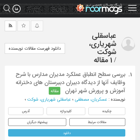
Ski
t
mai
conten
عباسقلی
شهریاری،
دانلود فهرست مقالات نویسنده
شوکت
/
1 مقاله
بررسی سطح انطباق عملکرد مدیران مدارس با شرح
1.
وظایف آنها از دیدگاه دبیران دبیرستان های دخترانه
آموزش و پرورش شهر تهران
مقاله
نویسنده
:
عسکریان، مصطفی
؛
عباسقلی شهریاری، شوکت
؛
چکیده
کلیدواژه
آدرس
مقالات مرتبط
پیشنهاد دیگران
دانلود