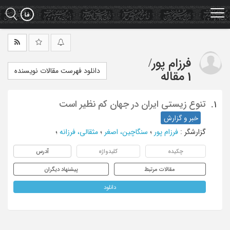
Ski
t
mai
conten
فرزام پور
/
دانلود فهرست مقالات نویسنده
1 مقاله
تنوع زیستی ایران در جهان کم نظیر است
1.
خبر و گزارش
گزارشگر
:
فرزام پور
؛
سنگاچین، اصغر
؛
مثقالی، فرزانه
؛
چکیده
کلیدواژه
آدرس
مقالات مرتبط
پیشنهاد دیگران
دانلود