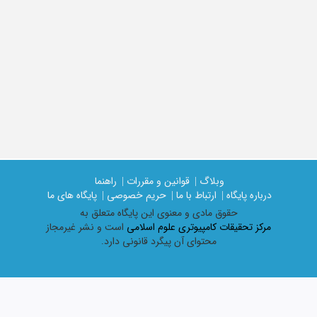
وبلاگ |
قوانین و مقررات |
راهنما
درباره پایگاه |
ارتباط با ما |
حریم خصوصی |
پایگاه های ما
حقوق مادی و معنوی اين پايگاه متعلق به
مرکز تحقیقات کامپیوتری علوم اسلامی
است و نشر غیرمجاز
محتوای آن پیگرد قانونی دارد.